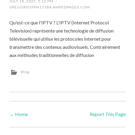
JULY 18, 2025, 5:12 PM
/
GREGORYOPPN17384.AMPEDPAGES.COM
Qu'est-ce que l'IPTV ? L'IPTV (Internet Protocol
Television) représente une technologie de diffusion
télévisuelle qui utilise les protocoles Internet pour
transmettre des contenus audiovisuels. Contrairement
aux méthodes traditionnelles de diffusion
Blog
←
Home
Report This Page
Post navigation