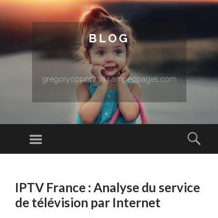
BLOG
gregoryoppn17384.ampedpages.com
Menu
Sear
SKIP TO CONTENT
IPTV France : Analyse du service
de télévision par Internet